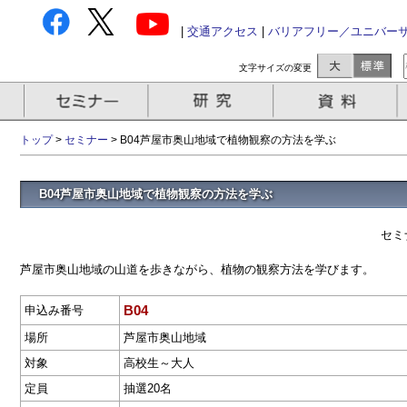
|
交通アクセス
|
バリアフリー／ユニバー
文字サイズの変更
トップ
>
セミナー
> B04芦屋市奥山地域で植物観察の方法を学ぶ
B04芦屋市奥山地域で植物観察の方法を学ぶ
セミ
芦屋市奥山地域の山道を歩きながら、植物の観察方法を学びます。
B04
申込み番号
場所
芦屋市奥山地域
対象
高校生～大人
定員
抽選20名