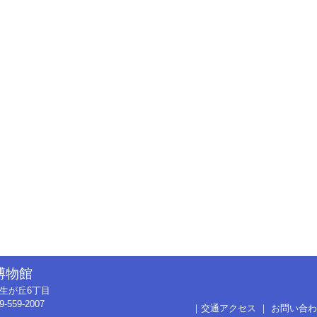
博物館
市弥生が丘6丁目
9-559-2007
｜
交通アクセス
｜
お問い合わ