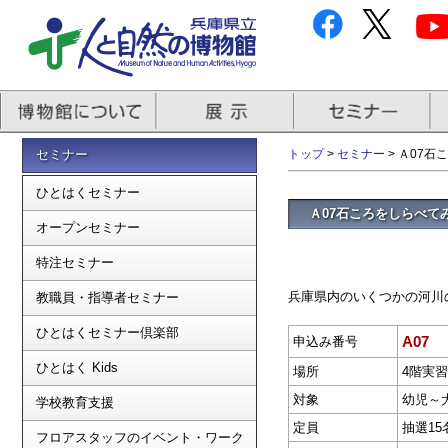
セミナー
トップ
>
セミナー
> Ａ07
ひとはくセミナー
Ａ07石ころをしらべて
オープンセミナー
特注セミナー
兵庫県内のいくつかの河川
教職員・指導者セミナー
ひとはくセミナー倶楽部
A07
申込み番号
ひとはく Kids
場所
4階実
対象
幼児～
学校教育支援
定員
抽選15
フロアスタッフのイベント・ワーク