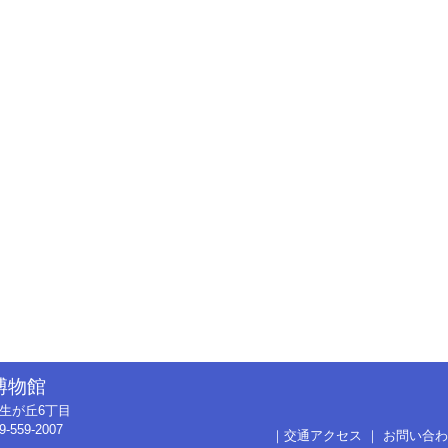
博物館
市弥生が丘6丁目
9-559-2007
｜
交通アクセス
｜
お問い合わ