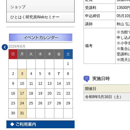
ショップ
受講料
1350
申込締切
05月1
ひとはく研究員Webセミナー
講師
秋山 弘
※当館
申し込みは
※小学
備考
2026年8月
※集合
受講料
日
月
火
水
木
金
土
※雨天
1
2
3
4
5
6
7
8
実施日時
9
10
11
12
13
14
15
開催日
16
17
18
19
20
21
22
令和8年5月16日（土）
23
24
25
26
27
28
29
30
31