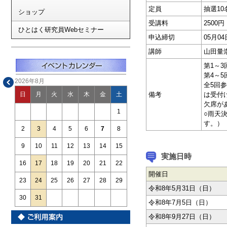
定員
抽選10
ショップ
受講料
2500円
ひとはく研究員Webセミナー
申込締切
05月0
講師
山田量
第1～
第4～
2026年8月
全5回
備考
は受付
日
月
火
水
木
金
土
欠席が
1
○雨天
す。）
2
3
4
5
6
7
8
9
10
11
12
13
14
15
実施日時
16
17
18
19
20
21
22
開催日
23
24
25
26
27
28
29
令和8年5月31日（日）
30
31
令和8年7月5日（日）
令和8年9月27日（日）