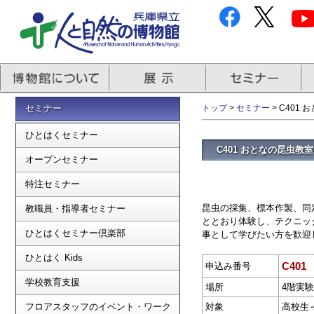
セミナー
トップ
>
セミナー
> C401
ひとはくセミナー
C401 おとなの昆虫教
オープンセミナー
特注セミナー
昆虫の採集、標本作製、同
教職員・指導者セミナー
ととおり体験し、テクニッ
ひとはくセミナー倶楽部
事として学びたい方を歓迎
ひとはく Kids
C401
申込み番号
学校教育支援
場所
4階実
フロアスタッフのイベント・ワーク
対象
高校生