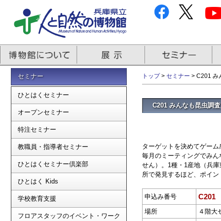
セミナー
トップ
>
セミナー
> C201
ひとはくセミナー
C201 みんなも昆虫調査
オープンセミナー
特注セミナー
ターゲットを決めてゲーム
教職員・指導者セミナー
毎月のミーティングでみん
ひとはくセミナー倶楽部
せん）。1種・1産地（兵
所で発見するほど、ポイン
ひとはく Kids
C201
申込み番号
学校教育支援
場所
４階大
フロアスタッフのイベント・ワーク