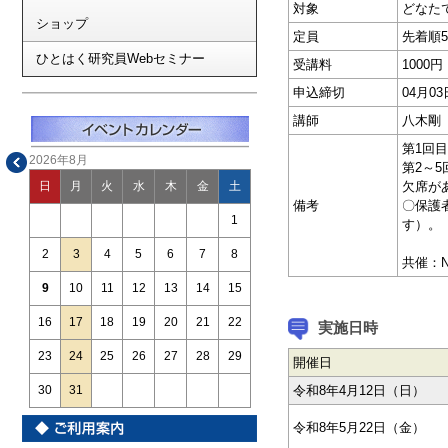
対象
どなた
ショップ
定員
先着順5
ひとはく研究員Webセミナー
受講料
1000
申込締切
04月
講師
八木剛
第1回
2026年8月
第2～
欠席が
日
月
火
水
木
金
土
備考
〇保護
1
す）。
2
3
4
5
6
7
8
共催：
9
10
11
12
13
14
15
16
17
18
19
20
21
22
実施日時
23
24
25
26
27
28
29
開催日
令和8年4月12日（日）
30
31
令和8年5月22日（金）