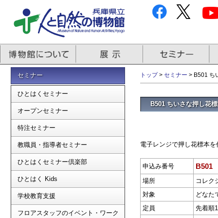
セミナー
トップ
>
セミナー
> B50
ひとはくセミナー
B501 ちいさな押し
オープンセミナー
特注セミナー
電子レンジで押し花標本を
教職員・指導者セミナー
ひとはくセミナー倶楽部
B501
申込み番号
ひとはく Kids
場所
コレク
対象
どなた
学校教育支援
定員
先着順1
フロアスタッフのイベント・ワーク