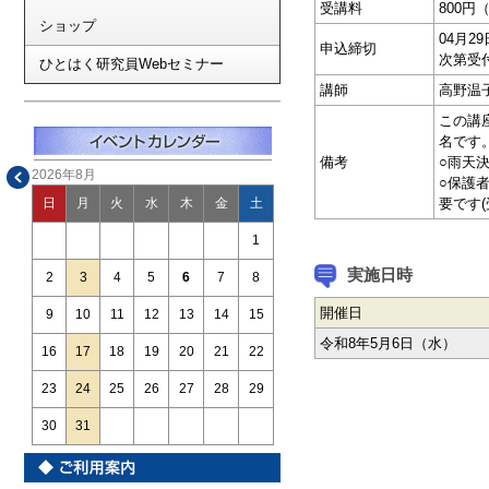
受講料
800円
ショップ
04月
申込締切
次第受
ひとはく研究員Webセミナー
講師
高野温
この講
名です
備考
○雨天
2026年8月
○保護
要です(
日
月
火
水
木
金
土
1
実施日時
2
3
4
5
6
7
8
開催日
9
10
11
12
13
14
15
令和8年5月6日（水）
16
17
18
19
20
21
22
23
24
25
26
27
28
29
30
31