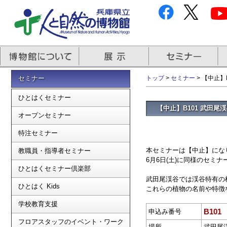
セミナー
トップ
>
セミナー
> 【中止】
ひとはくセミナー
【中止】B101 武田
オープンセミナー
特注セミナー
本セミナーは【中止】にな
教職員・指導者セミナー
6月6日(土)に同様のセミ
ひとはくセミナー倶楽部
武田尾渓谷では渓谷特有の
ひとはく Kids
これらの植物の名前や特徴
学校教育支援
B101
申込み番号
フロアスタッフのイベント・ワーク
場所
武田尾