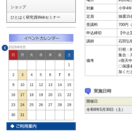
ショップ
対象
小学4
定員
抽選15
ひとはく研究員Webセミナー
受講料
700円
申込締切
【中止
講師
石田弘
2026年8月
行程：約
集合：
日
月
火
水
木
金
土
備考
○雨天
1
〇保護
加くだ
2
3
4
5
6
7
8
9
10
11
12
13
14
15
実施日時
16
17
18
19
20
21
22
開催日
23
24
25
26
27
28
29
令和8年5月30日（土）
30
31