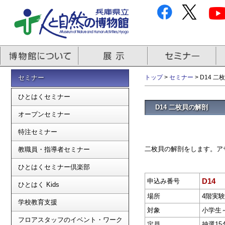
セミナー
トップ
>
セミナー
> D14 
ひとはくセミナー
D14 二枚貝の解剖
オープンセミナー
特注セミナー
二枚貝の解剖をします。ア
教職員・指導者セミナー
ひとはくセミナー倶楽部
D14
申込み番号
ひとはく Kids
場所
4階実
学校教育支援
対象
小学生
フロアスタッフのイベント・ワーク
定員
抽選15