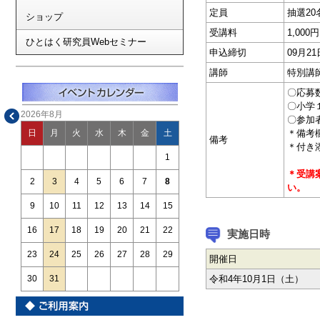
定員
抽選20
ショップ
受講料
1,0
ひとはく研究員Webセミナー
申込締切
09月2
講師
特別講
〇応募
〇小学
2026年8月
〇参加
＊備考
日
月
火
水
木
金
土
備考
＊付き
1
＊受講
2
3
4
5
6
7
8
い。
9
10
11
12
13
14
15
16
17
18
19
20
21
22
実施日時
23
24
25
26
27
28
29
開催日
令和4年10月1日（土）
30
31