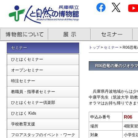
セミナー
トップ
>
セミナー
> R06
ひとはくセミナー
R06恐竜の巣のジオラ
オープンセミナー
特注セミナー
兵庫県丹波地域からは少な
教職員・指導者セミナー
中康平先生（筑波大学 助
ひとはくセミナー倶楽部
オラマはお持ち帰りできま
ひとはく Kids
R06
申込み番号
学校教育支援
場所
4階実
フロアスタッフのイベント・ワーク
対象
小学生