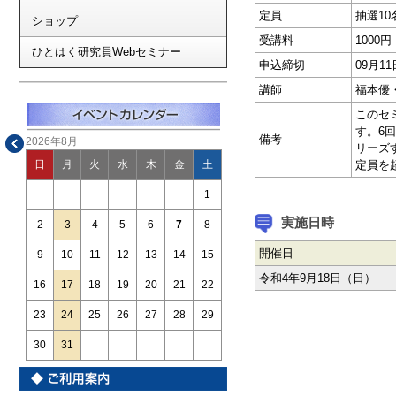
定員
抽選10
ショップ
受講料
1000
ひとはく研究員Webセミナー
申込締切
09月
講師
福本優
このセ
す。6
備考
2026年8月
リーズ
定員を
日
月
火
水
木
金
土
1
実施日時
2
3
4
5
6
7
8
開催日
9
10
11
12
13
14
15
令和4年9月18日（日）
16
17
18
19
20
21
22
23
24
25
26
27
28
29
30
31