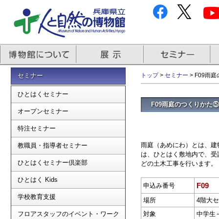
セミナー
トップ
>
セミナー
> F09
ひとはくセミナー
F09雨庭のつくりかた
オープンセミナー
特注セミナー
雨庭（あめにわ）とは、建
教職員・指導者セミナー
は、ひとはく敷地内で、受
ひとはくセミナー倶楽部
どの土木工事を行います。
ひとはく Kids
F09
申込み番号
学校教育支援
場所
4階大
フロアスタッフのイベント・ワーク
対象
中学生