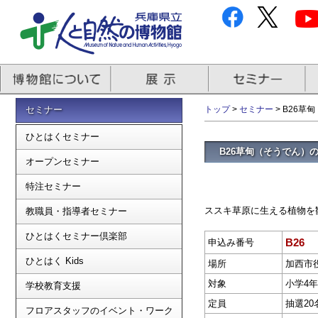
セミナー
トップ
>
セミナー
> B26
ひとはくセミナー
B26草甸（そうでん）
オープンセミナー
特注セミナー
ススキ草原に生える植物を
教職員・指導者セミナー
ひとはくセミナー倶楽部
B26
申込み番号
ひとはく Kids
場所
加西市
対象
小学4
学校教育支援
定員
抽選20
フロアスタッフのイベント・ワーク