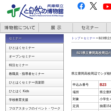
セミナー
トップ
>
セミナー
> B23
ひとはくセミナー
B23県立豊岡高校周辺
オープンセミナー
特注セミナー
県立豊岡高校周辺でシダ植
教職員・指導者セミナー
ひとはくセミナー倶楽部
B23
申込み番号
ひとはく Kids
場所
県立豊
対象
小学生
学校教育支援
定員
抽選15
フロアスタッフのイベント・ワーク