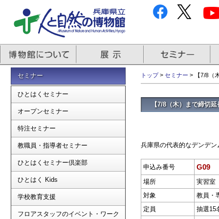
セミナー
トップ
>
セミナー
> 【7/
ひとはくセミナー
【7/8（木）まで締切
オープンセミナー
特注セミナー
兵庫県の代表的なデンデン
教職員・指導者セミナー
ひとはくセミナー倶楽部
G09
申込み番号
ひとはく Kids
場所
実習室
対象
教員・
学校教育支援
定員
抽選15
フロアスタッフのイベント・ワーク