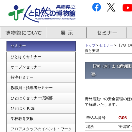
セミナー
トップ
>
セミナー
> 【7/
義と実習-
ひとはくセミナー
【7/8（木）まで締切
オープンセミナー
習-
特注セミナー
教職員・指導者セミナー
ひとはくセミナー倶楽部
野外活動中の安全管理のほ
で解説いたします。
ひとはく Kids
G06
申込み番号
学校教育支援
場所
実習室
フロアスタッフのイベント・ワーク