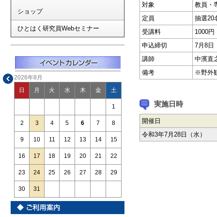
対象
教員・
ショップ
定員
抽選20
ひとはく研究員Webセミナー
受講料
1000円
申込締切
7月8
講師
中濱直
備考
※野外
2026年8月
日
月
火
水
木
金
土
実施日時
1
開催日
2
3
4
5
6
7
8
令和3年7月28日（水）
9
10
11
12
13
14
15
16
17
18
19
20
21
22
23
24
25
26
27
28
29
30
31