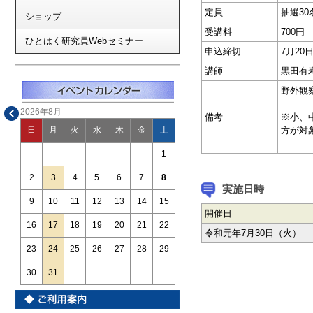
定員
抽選30
ショップ
受講料
700円
ひとはく研究員Webセミナー
申込締切
7月2
講師
黒田有
野外観
2026年8月
備考
※小、
方が対
日
月
火
水
木
金
土
1
2
3
4
5
6
7
8
実施日時
9
10
11
12
13
14
15
開催日
16
17
18
19
20
21
22
令和元年7月30日（火）
23
24
25
26
27
28
29
30
31