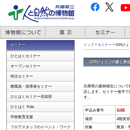
セミナー
トップ
>
セミナー
> G05
ひとはくセミナー
G05ひょうごの森と身
オープンセミナー
特注セミナー
兵庫県の森林植生について
教職員・指導者セミナー
説します。セミナー後半で
ひとはくセミナー倶楽部
す。
ひとはく Kids
G05
申込み番号
学校教育支援
場所
4階実
フロアスタッフのイベント・ワーク
対象
教員・