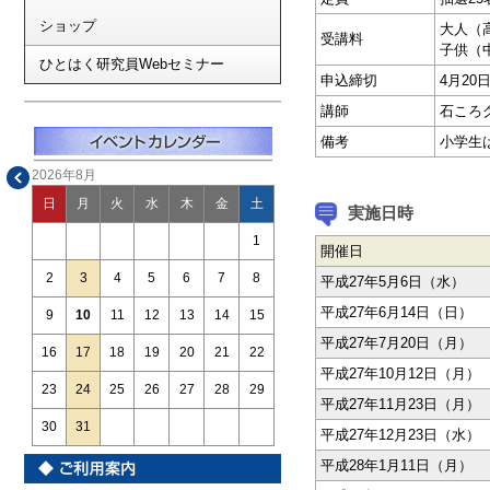
ショップ
大人（高
受講料
子供（中
ひとはく研究員Webセミナー
申込締切
4月20
講師
石ころ
備考
小学生
2026年8月
日
月
火
水
木
金
土
実施日時
1
開催日
2
3
4
5
6
7
8
平成27年5月6日（水）
平成27年6月14日（日）
9
10
11
12
13
14
15
平成27年7月20日（月）
16
17
18
19
20
21
22
平成27年10月12日（月）
23
24
25
26
27
28
29
平成27年11月23日（月）
30
31
平成27年12月23日（水）
平成28年1月11日（月）