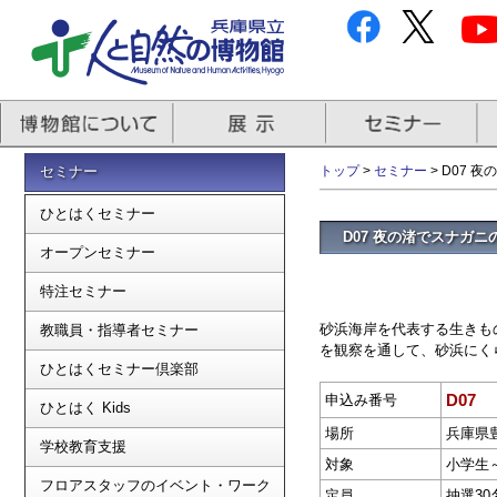
セミナー
トップ
>
セミナー
> D07 
ひとはくセミナー
D07 夜の渚でスナガニ
オープンセミナー
特注セミナー
砂浜海岸を代表する生きも
教職員・指導者セミナー
を観察を通して、砂浜にく
ひとはくセミナー倶楽部
D07
申込み番号
ひとはく Kids
場所
兵庫県
学校教育支援
対象
小学生
フロアスタッフのイベント・ワーク
定員
抽選30