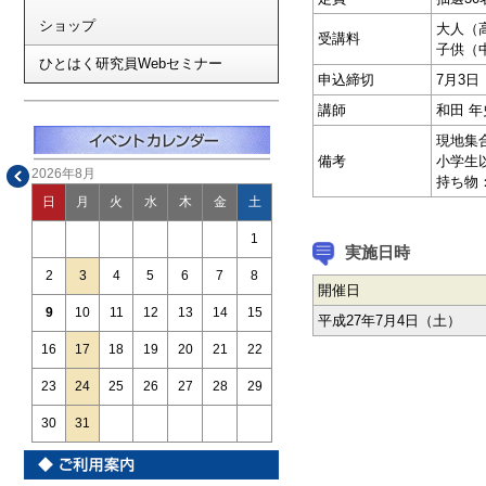
ショップ
大人（
受講料
子供（
ひとはく研究員Webセミナー
申込締切
7月3
講師
和田 年
現地集
備考
小学生
2026年8月
持ち物
日
月
火
水
木
金
土
1
実施日時
2
3
4
5
6
7
8
開催日
9
10
11
12
13
14
15
平成27年7月4日（土）
16
17
18
19
20
21
22
23
24
25
26
27
28
29
30
31