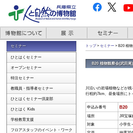
セミナー
トップ
>
セミナー
> B20 植
ひとはくセミナー
B20 植物観察会(武田尾)
オープンセミナー
特注セミナー
川沿いの岩場植物などが残
教職員・指導者セミナー
行程約7km、昼食場所にト
ひとはくセミナー倶楽部
B20
申込み番号
ひとはく Kids
場所
JR宝
学校教育支援
対象
小学生
フロアスタッフのイベント・ワーク
定員
抽選20