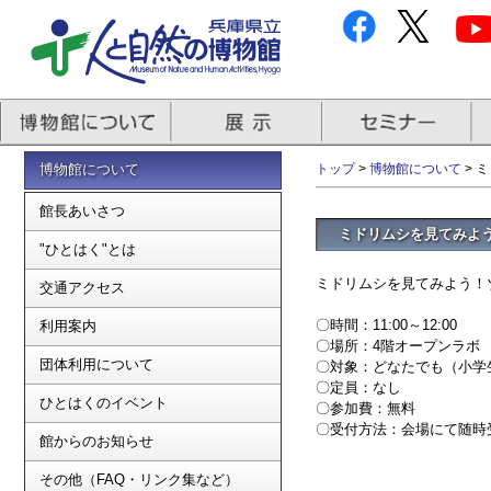
博物館について
トップ
>
博物館について
> 
館長あいさつ
ミドリムシを見てみよ
"ひとはく"とは
ミドリムシを見てみよう！
交通アクセス
〇時間：11:00～12:00
利用案内
〇場所：4階オープンラボ
団体利用について
〇対象：どなたでも（小学
〇定員：なし
ひとはくのイベント
〇参加費：無料
〇受付方法：会場にて随時
館からのお知らせ
その他（FAQ・リンク集など）