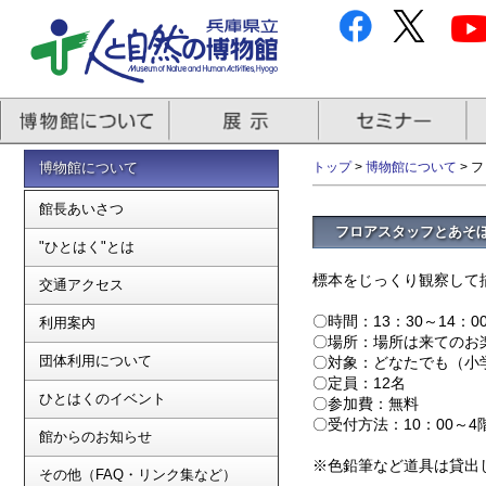
博物館について
トップ
>
博物館について
> 
館長あいさつ
フロアスタッフとあそ
"ひとはく"とは
標本をじっくり観察して
交通アクセス
〇時間：13：30～14：0
利用案内
〇場所：場所は来てのお
団体利用について
〇対象：どなたでも（小
〇定員：12名
ひとはくのイベント
〇参加費：無料
〇受付方法：10：00～
館からのお知らせ
※色鉛筆など道具は貸出
その他（FAQ・リンク集など）