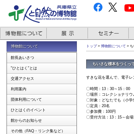
博物館について
トップ
>
博物館について
> 
館長あいさつ
ちいさな標本をつくっ
"ひとはく"とは
すきな花を選んで、電子レ
交通アクセス
〇時間：13：30～15：00
利用案内
〇場所：コレクショナリウ
団体利用について
〇対象：どなたでも（小学
〇定員：20名
ひとはくのイベント
〇参加費：100円
〇受付方法：13：15～会
館からのお知らせ
その他（FAQ・リンク集など）