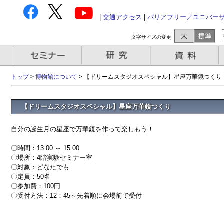
|
交通アクセス
|
バリアフリー／ユニバー
文字サイズの変更
トップ
>
博物館について
> 【ドリームスタジオスペシャル】星座万華鏡つくり
【ドリームスタジオスペシャル】星座万華鏡つくり
自分の誕生月の星座で万華鏡を作って楽しもう！
〇時間：13:00 ～ 15:00
〇場所：4階実験セミナー室
〇対象：どなたでも
〇定員：50名
〇参加費：100円
〇受付方法：12：45～先着順に会場前で受付