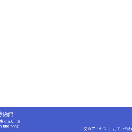
博物館
市弥生が丘6丁目
9-559-2007
｜
交通アクセス
｜
お問い合わ