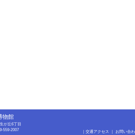
博物館
市弥生が丘6丁目
9-559-2007
｜
交通アクセス
｜
お問い合わ