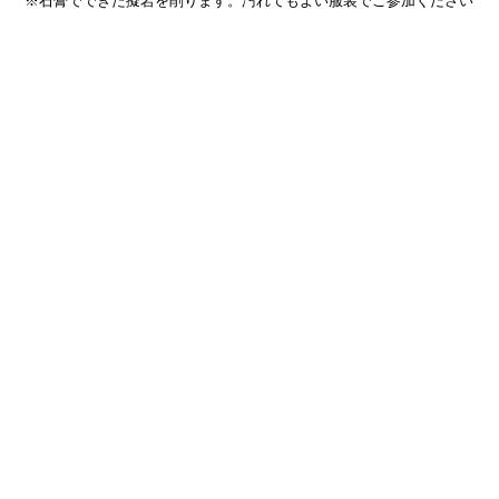
※石膏でできた擬岩を削ります。汚れてもよい服装でご参加ください