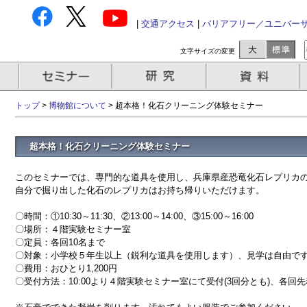
|
交通アクセス
|
バリアフリー／ユニバー
文字サイズの変更
トップ
>
博物館について
> 超本格！化石クリーニング体験セミナー
超本格！化石クリーニング体験セミナー
このセミナーでは、専門的な道具を使用し、兵庫県産恐竜化石レプリカ
自分で掘り出した化石のレプリカはお持ち帰りいただけます。
〇時間：①10:30～11:30、②13:00～14:00、③15:00～16:00
〇場所：４階実験セミナー室
〇定員：各回10名まで
〇対象：小学校５年生以上（鋭利な道具を使用します）、見学は自由で
〇費用：おひとり1,200円
〇受付方法：10:00より４階実験セミナー室にて受付(3回分とも)、各回