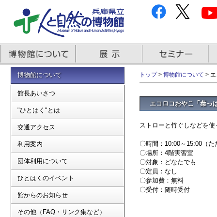
博物館について
トップ
>
博物館について
> 
館長あいさつ
エコロコおやこ「葉っ
"ひとはく"とは
ストローと竹ぐしなどを使
交通アクセス
〇時間：10:00～15:
利用案内
〇場所：4階実習室
団体利用について
〇対象：どなたでも
〇定員：なし
ひとはくのイベント
〇参加費：無料
〇受付：随時受付
館からのお知らせ
その他（FAQ・リンク集など）