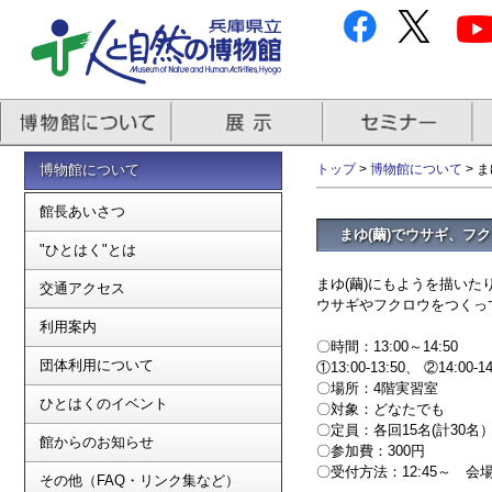
博物館について
トップ
>
博物館について
> 
館長あいさつ
まゆ(繭)でウサギ、フ
"ひとはく"とは
まゆ(繭)にもようを描いた
交通アクセス
ウサギやフクロウをつくっ
利用案内
〇時間：13:00～14:50
団体利用について
①13:00-13:50、 ②14
〇場所：4階実習室
ひとはくのイベント
〇対象：どなたでも
〇定員：各回15名(計30名
館からのお知らせ
〇参加費：300円
〇受付方法：12:45～ 
その他（FAQ・リンク集など）