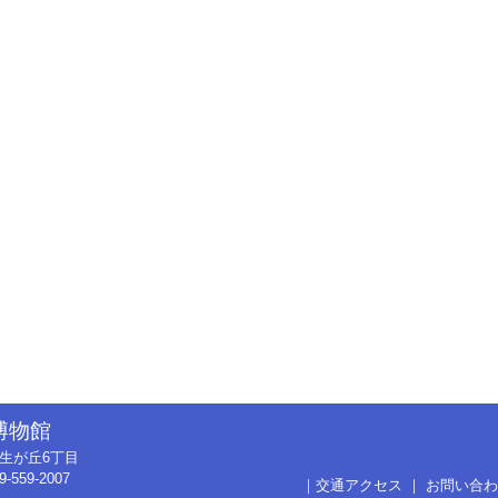
博物館
市弥生が丘6丁目
9-559-2007
｜
交通アクセス
｜
お問い合わ