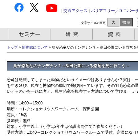
|
交通アクセス
|
バリアフリー／ユニバー
文字サイズの変更
トップ
>
博物館について
> 鳥が恐竜なのナンデナン？～深田公園にいる恐竜を
鳥が恐竜なのナンデナン？～深田公園にいる恐竜を見に行こう～
恐竜は絶滅してしまった動物だというイメージはありませんか？実は、一
を生き延び、現在も博物館の周辺で飛び回っています。その羽毛恐竜の
いえるのかを一緒に考え、現生恐竜を観察する方法について学びましょ
時間：14:00～15:00
場所：コレクショナリウムワークルーム・深田公園
定員：15名
参加費：無料
対象：小学生以上（小学1,2年生は保護者同伴でご参加ください）
受付方法：13:40～コレクショナリウムワークルームで受付。定員にな