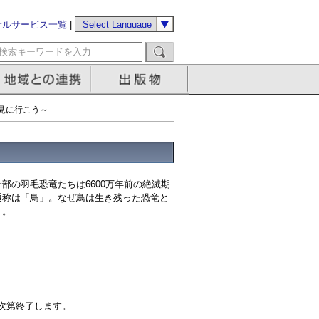
サルサービス一覧
|
見に行こう～
部の羽毛恐竜たちは6600万年前の絶滅期
通称は「鳥」。なぜ鳥は生き残った恐竜と
う。
り次第終了します。