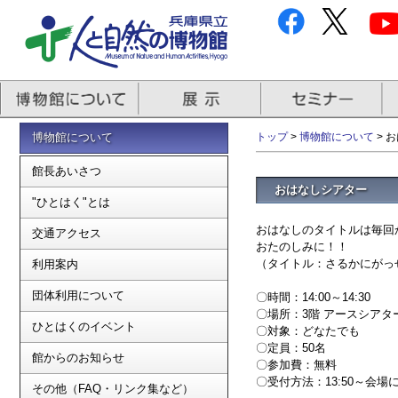
博物館について
トップ
>
博物館について
> 
館長あいさつ
おはなしシアター
"ひとはく"とは
おはなしのタイトルは毎回
交通アクセス
おたのしみに！！
（タイトル：さるかにがっ
利用案内
団体利用について
〇時間：14:00～14:30
〇場所：3階 アースシアタ
ひとはくのイベント
〇対象：どなたでも
〇定員：50名
館からのお知らせ
〇参加費：無料
〇受付方法：13:50～会
その他（FAQ・リンク集など）