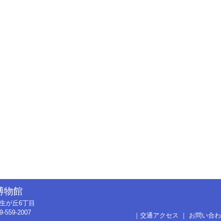
博物館
市弥生が丘6丁目
9-559-2007
｜
交通アクセス
｜
お問い合わ