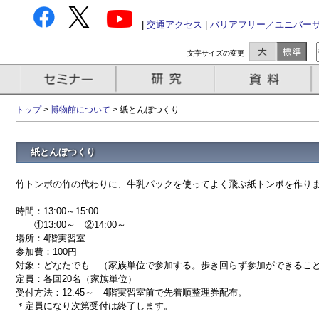
|
交通アクセス
|
バリアフリー／ユニバー
文字サイズの変更
トップ
>
博物館について
> 紙とんぼつくり
紙とんぼつくり
竹トンボの竹の代わりに、牛乳パックを使ってよく飛ぶ紙トンボを作り
時間：13:00～15:00
①13:00～ ②14:00～
場所：4階実習室
参加費：100円
対象：どなたでも （家族単位で参加する。歩き回らず参加ができるこ
定員：各回20名（家族単位）
受付方法：12:45～ 4階実習室前で先着順整理券配布。
＊定員になり次第受付は終了します。