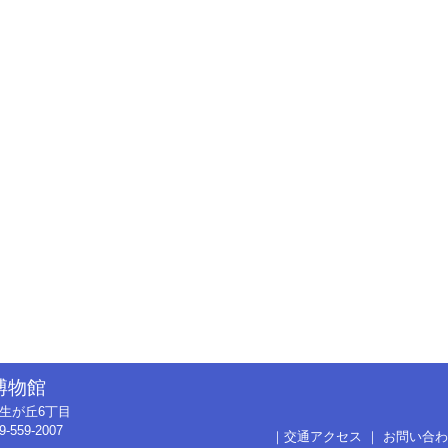
博物館
市弥生が丘6丁目
9-559-2007
｜
交通アクセス
｜
お問い合わ