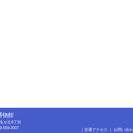
博物館
市弥生が丘6丁目
9-559-2007
｜
交通アクセス
｜
お問い合わ