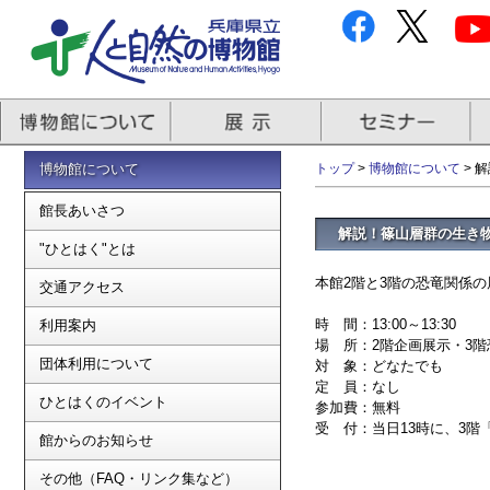
博物館について
トップ
>
博物館について
> 
館長あいさつ
解説！篠山層群の生き
"ひとはく"とは
本館2階と3階の恐竜関係
交通アクセス
時 間：13:00～13:30
利用案内
場 所：2階企画展示・3
団体利用について
対 象：どなたでも
定 員：なし
ひとはくのイベント
参加費：無料
受 付：当日13時に、3
館からのお知らせ
その他（FAQ・リンク集など）