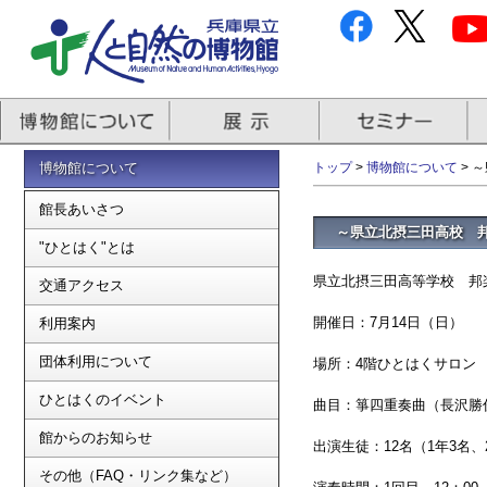
博物館について
トップ
>
博物館について
> 
館長あいさつ
～県立北摂三田高校 
"ひとはく"とは
県立北摂三田高等学校 邦
交通アクセス
開催日：7月14日（日）
利用案内
団体利用について
場所：4階ひとはくサロン
ひとはくのイベント
曲目：箏四重奏曲（長沢勝
館からのお知らせ
出演生徒：12名（1年3名、
その他（FAQ・リンク集など）