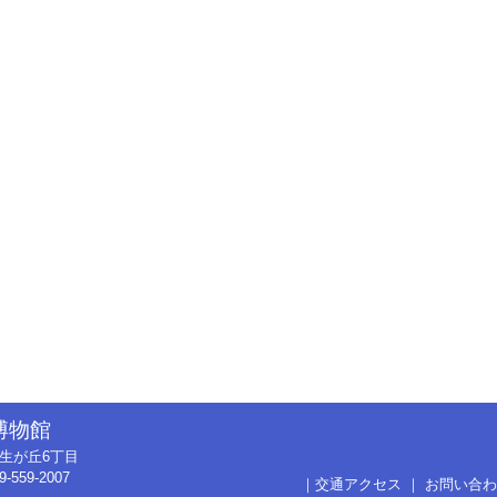
博物館
市弥生が丘6丁目
9-559-2007
｜
交通アクセス
｜
お問い合わ