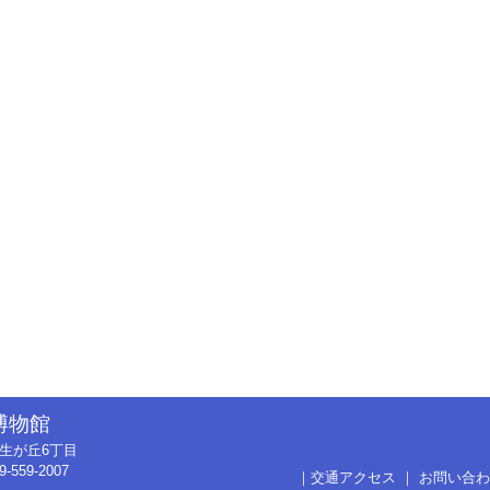
博物館
市弥生が丘6丁目
9-559-2007
｜
交通アクセス
｜
お問い合わ