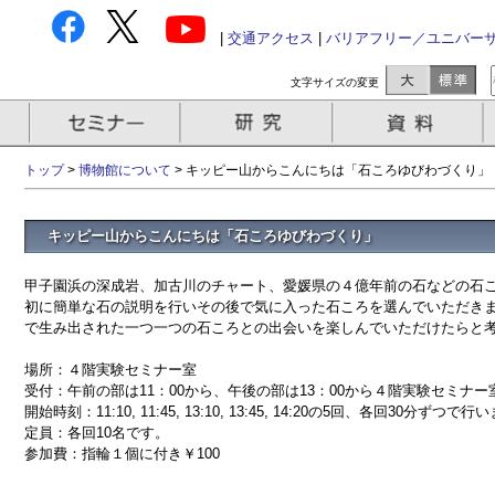
|
交通アクセス
|
バリアフリー／ユニバー
文字サイズの変更
トップ
>
博物館について
> キッピー山からこんにちは「石ころゆびわづくり」
キッピー山からこんにちは「石ころゆびわづくり」
甲子園浜の深成岩、加古川のチャート、愛媛県の４億年前の石などの石
初に簡単な石の説明を行いその後で気に入った石ころを選んでいただき
で生み出された一つ一つの石ころとの出会いを楽しんでいただけたらと
場所：４階実験セミナー室
受付：午前の部は11：00から、午後の部は13：00から４階実験セミナ
開始時刻：11:10, 11:45, 13:10, 13:45, 14:20の5回、各回30分ずつで
定員：各回10名です。
参加費：指輪１個に付き￥100