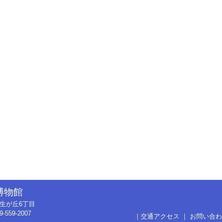
博物館
市弥生が丘6丁目
9-559-2007
｜
交通アクセス
｜
お問い合わ