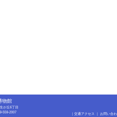
博物館
市弥生が丘6丁目
9-559-2007
｜
交通アクセス
｜
お問い合わ