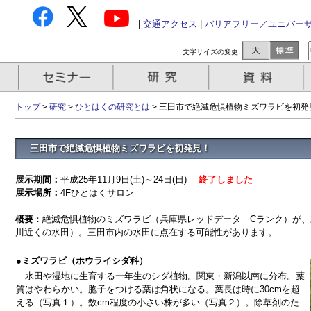
|
交通アクセス
|
バリアフリー／ユニバー
文字サイズの変更
トップ
>
研究
>
ひとはくの研究とは
> 三田市で絶滅危惧植物ミズワラビを初発
三田市で絶滅危惧植物ミズワラビを初発見！
展示期間：
平成25年11月9日(土)～24日(日)
終了しました
展示場所：
4Fひとはくサロン
概要
：絶滅危惧植物のミズワラビ（兵庫県レッドデータ Cランク）が
川近くの水田）。三田市内の水田に点在する可能性があります。
●ミズワラビ（ホウライシダ科）
水田や湿地に生育する一年生のシダ植物。関東・新潟以南に分布。葉
質はやわらかい。胞子をつける葉は角状になる。葉長は時に30cmを超
える（写真１）。数cm程度の小さい株が多い（写真２）。除草剤のた