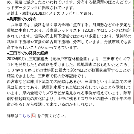
め、急速に減少したといわれています。分布する都府県のほとんどでレ
ッドデータブックに掲載されています。
※益山・綿野(2010)はヒメミズワラビとして細分。
●兵庫県での分布
兵庫県では、淡路を除く県内全域に点在する。河川敷などの不安定な
環境に生育しており、兵庫県レッドリスト（2010）ではCランクに指定
されています。但馬の円山川下流域ではかなり多産しており、阪神間の
武庫川下流域や東播の加古川下流域に分布しています。丹波市域でも多
産するらしいことがわかってきています。
●三田市での発見の経緯
2013年9月に三宅慎也氏（元神戸市森林植物園）より、三田市でミズワ
ラビを発見したとの連絡を受けました。現地調査におもむいたところ、
１０m×１０mほどの休耕田に最大で20cmほどが数百株生育することが
確認できました。三田市で初の分布記録です。
西宮市など武庫川下流部での記録はあるが、三田市という上流部での発
見は初めてであり、武庫川水系でも全域に分布していることを示唆して
います。県内全域でミズワラビが発見される事例が増えています。除草
剤や耕起時期の変化により、土中に残るミズワラビの胞子（数十年の寿
命がある）から復活して来ているのかもしれない。
詳細は
こちら
をご覧ください。