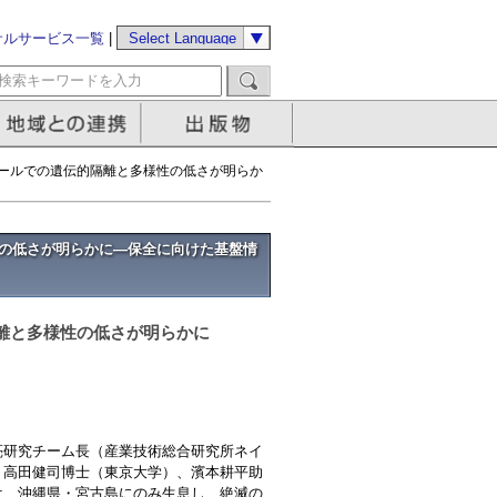
サルサービス一覧
|
ケールでの遺伝的隔離と多様性の低さが明らか
の低さが明らかに―保全に向けた基盤情
離と多様性の低さが明らかに
研究チーム長（産業技術総合研究所ネイ
、高田健司博士（東京大学）、濱本耕平助
は、沖縄県・宮古島にのみ生息し、絶滅の