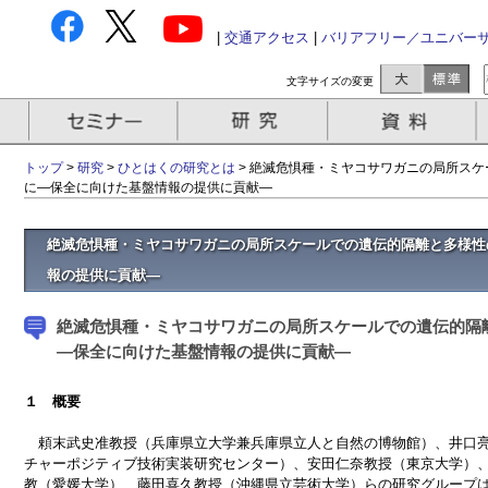
|
交通アクセス
|
バリアフリー／ユニバー
文字サイズの変更
トップ
>
研究
>
ひとはくの研究とは
> 絶滅危惧種・ミヤコサワガニの局所ス
に―保全に向けた基盤情報の提供に貢献―
絶滅危惧種・ミヤコサワガニの局所スケールでの遺伝的隔離と多様性
報の提供に貢献―
絶滅危惧種・ミヤコサワガニの局所スケールでの遺伝的隔
―保全に向けた基盤情報の提供に貢献―
１ 概要
頼末武史准教授（兵庫県立大学兼兵庫県立人と自然の博物館）、井口亮
チャーポジティブ技術実装研究センター）、安田仁奈教授（東京大学）
教（愛媛大学）、藤田喜久教授（沖縄県立芸術大学）らの研究グループ