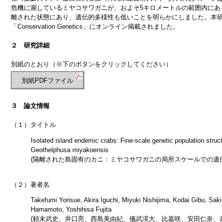
危機に瀕しているミヤコサワガニが、およそ5キロメートルの範囲内にあ
離された状態にあり、遺伝的多様性も低いことを明らかにしました。本研究
「Conservation Genetics」にオンライン掲載されました。
２ 研究詳細
別紙のとおり（※下のボタンをクリックしてください）
別紙PDFファイル
３ 論文情報
（１）タイトル
Isolated island endemic crabs: Fine-scale genetic population struc
Geothelphusa miyakoensis
(隔離された島固有のカニ：ミヤコサワガニの局所スケールでの遺
（２）著者名
Takefumi Yorisue, Akira Iguchi, Miyuki Nishijima, Kodai Gibu, Sak
Hamamoto, Yoshihisa Fujita
(頼末武史、井口亮、西島美由紀、儀武滉大、比嘉咲、安田仁奈、