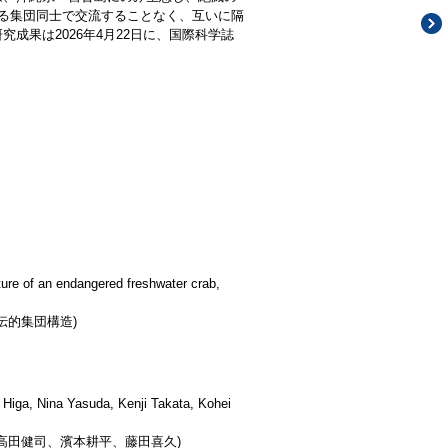
る集団同士で交流することなく、互いに隔
成果は2026年4月22日に、国際科学誌
ture of an endangered freshwater crab,
伝的集団構造)
i Higa, Nina Yasuda, Kenji Takata, Kohei
高田健司、濱本耕平、藤田喜久)