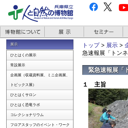
展示
トップ
>
展示
>
急速報展「トンネ
ひとはくの展示
常設展示
緊急速報展「
企画展（収蔵資料展、ミニ企画展、
１ 主旨
トピックス展）
ひとはくサロン
ひとはく恐竜ラボ
コレクショナリウム
フロアスタッフのイベント・ワーク