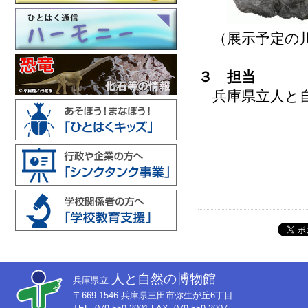
（展示予定の川
３ 担当
兵庫県立人と自
人と自然の博物館
兵庫県立
〒669-1546 兵庫県三田市弥生が丘6丁目