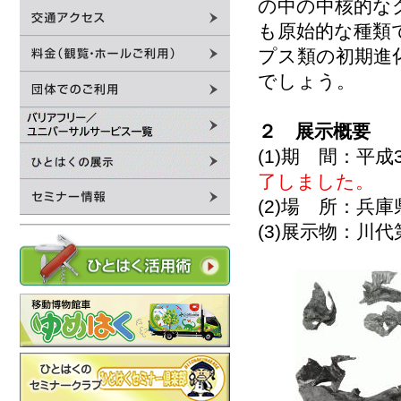
の中の中核的な
も原始的な種類
プス類の初期進
でしょう。
２ 展示概要
(1)期 間：平
了しました。
(2)場 所：兵
(3)展示物：