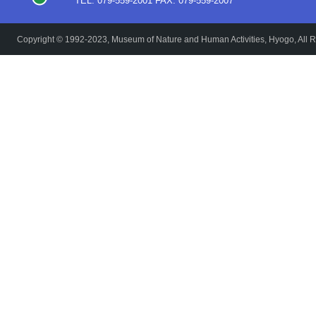
TEL: 079-559-2001 FAX: 079-559-2007
Copyright © 1992-2023, Museum of Nature and Human Activities, Hyogo, All R