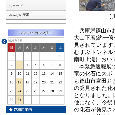
ショップ
みんなの展示
（川代第一
兵庫県篠山市お
大山下層(約一
2026年8月
見されています
日
月
火
水
木
金
土
むすぶトンネル
1
南町上滝におい
2
3
4
5
6
7
8
本緊急速報展で
竜の化石にスポ
9
10
11
12
13
14
15
も篠山市宮田お
16
17
18
19
20
21
22
の発見された化
23
24
25
26
27
28
29
となりました。
30
31
他になく、今後
の化石が発見さ