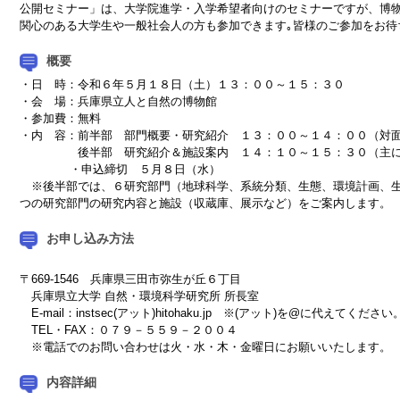
公開セミナー」は、大学院進学・入学希望者向けのセミナーですが、博
関心のある大学生や一般社会人の方も参加できます｡皆様のご参加をお待
概要
・日 時：令和６年５月１８日（土）１３：００～１５：３０
・会 場：兵庫県立人と自然の博物館
・参加費：無料
・内 容：前半部 部門概要・研究紹介 １３：００～１４：００（対
後半部 研究紹介＆施設案内 １４：１０～１５：３０（主に
・申込締切 ５月８日（水）
※後半部では、６研究部門（地球科学、系統分類、生態、環境計画、生
つの研究部門の研究内容と施設（収蔵庫、展示など）をご案内します。
お申し込み方法
〒669-1546 兵庫県三田市弥生が丘６丁目
兵庫県立大学 自然・環境科学研究所 所長室
E-mail：instsec(アット)hitohaku.jp ※(アット)を@に代えてください
TEL・FAX：０７９－５５９－２００４
※電話でのお問い合わせは火・水・木・金曜日にお願いいたします。
内容詳細