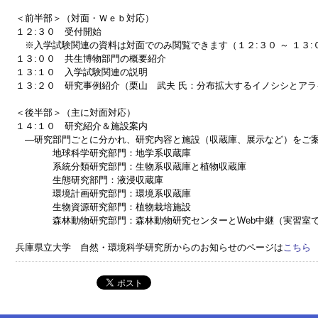
＜前半部＞（対面・Ｗｅｂ対応）
１２:３０ 受付開始
※入学試験関連の資料は対面でのみ閲覧できます（１２:３０ ～ １３:０
１３:００ 共生博物部門の概要紹介
１３:１０ 入学試験関連の説明
１３:２０ 研究事例紹介（栗山 武夫 氏：分布拡大するイノシシとア
＜後半部＞（主に対面対応）
１４:１０ 研究紹介＆施設案内
―研究部門ごとに分かれ、研究内容と施設（収蔵庫、展示など）をご
地球科学研究部門：地学系収蔵庫
系統分類研究部門：生物系収蔵庫と植物収蔵庫
生態研究部門：液浸収蔵庫
環境計画研究部門：環境系収蔵庫
生物資源研究部門：植物栽培施設
森林動物研究部門：森林動物研究センターとWeb中継（実習室で
兵庫県立大学 自然・環境科学研究所からのお知らせのページは
こちら