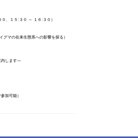
０、１５:３０ ～ １６:３０）
ライグマの在来生態系への影響を探る）
案内します―
参加可能）