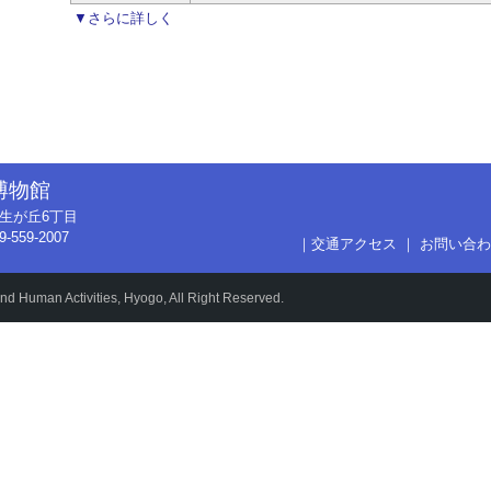
▼さらに詳しく
博物館
市弥生が丘6丁目
9-559-2007
｜
交通アクセス
｜
お問い合わ
d Human Activities, Hyogo, All Right Reserved.