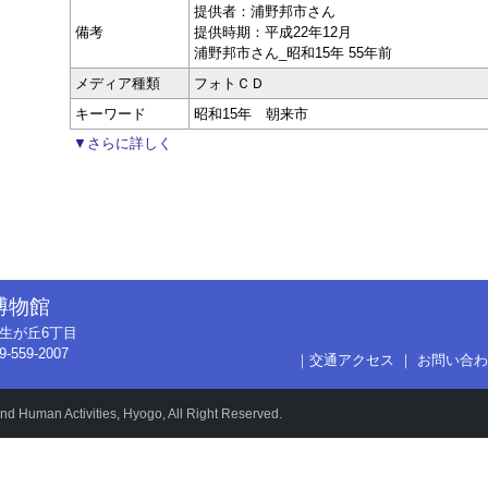
提供者：浦野邦市さん
備考
提供時期：平成22年12月
浦野邦市さん_昭和15年 55年前
メディア種類
フォトＣＤ
キーワード
昭和15年 朝来市
▼さらに詳しく
博物館
市弥生が丘6丁目
9-559-2007
｜
交通アクセス
｜
お問い合わ
d Human Activities, Hyogo, All Right Reserved.