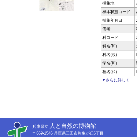
採集地
標本状態コード
採集年月日
備考
科コード
科名(和)
科名(欧)
学名(和)
種名(和)
▼さらに詳しく
人と自然の博物館
兵庫県立
〒669-1546 兵庫県三田市弥生が丘6丁目