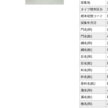
採集地
タイプ標本区分
標本状態コード
採集年月日
門名(和)
門名(欧)
綱名(和)
綱名(欧)
目名(和)
目名(欧)
科名(和)
科名(欧)
亜科名(欧)
属名(和)
属名(欧)
種名(和)