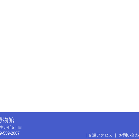
博物館
市弥生が丘6丁目
9-559-2007
｜
交通アクセス
｜
お問い合わ