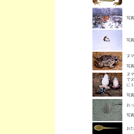
写
写
ヌ
写
ヌ
で
に
写
お
写
お