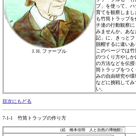
プ」を使って、ハ
育てを観察しまし
も竹筒トラップを
チ達の行動観察に
みませんか。あな
記」に、きっとフ
脱帽するに違いあ
このページでは竹
J. H. ファーブル
のつくり方やしか
の方法などを伝授
筒トラップをつく
みの自由研究や環
などに挑戦してみ
い。
目次にもどる
7-1-1 竹筒トラップの作り方
（絵 橋本佳明 人と自然の博物館）