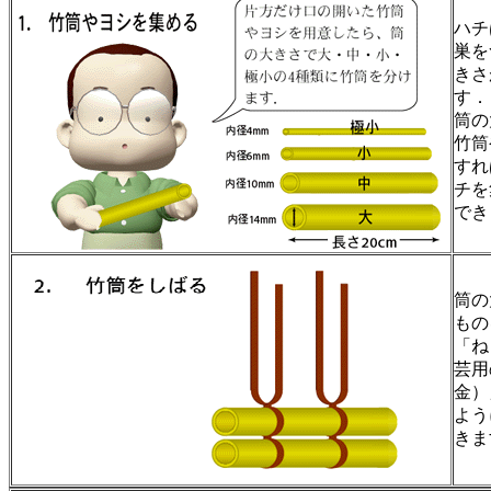
ハチ
巣を
きさ
す．
筒の
竹筒
すれ
チを
でき
筒の
もの
「ね
芸用
金）
よう
きま