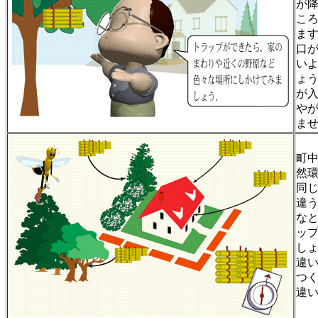
が
こ
ま
口
い
ょ
が
や
ま
町
然
同
違
な
ッ
し
違
つ
違