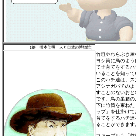
（絵 橋本佳明 人と自然の博物館）
竹垣やわらぶき屋
ヨシ筒に鳥のよう
て子育てをするハ
いることを知って
このハチ達は、ス
アシナガバチのよ
すことのないおと
です。鳥の巣箱の
下に竹筒を束ねた
ップ」を仕掛けて
育てをするハチ達
ることができます
ファーブルも「竹